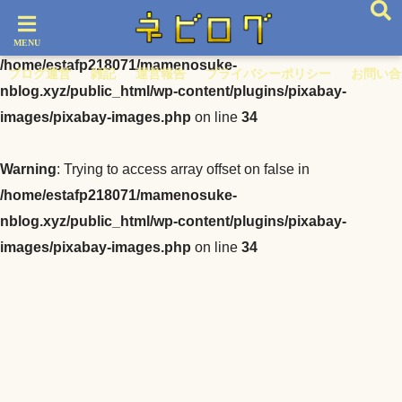
Warning
: Trying to access array offset on false in
/home/estafp218071/mamenosuke-
ブログ運営
雑記
運営報告
プライバシーポリシー
お問い合
nblog.xyz/public_html/wp-content/plugins/pixabay-
images/pixabay-images.php
on line
34
Warning
: Trying to access array offset on false in
/home/estafp218071/mamenosuke-
nblog.xyz/public_html/wp-content/plugins/pixabay-
images/pixabay-images.php
on line
34