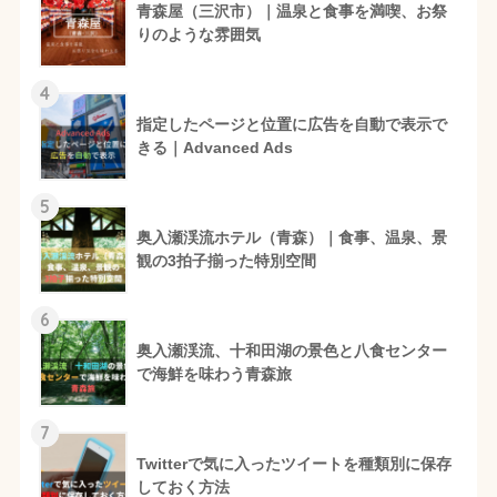
青森屋（三沢市）｜温泉と食事を満喫、お祭
りのような雰囲気
4
指定したページと位置に広告を自動で表示で
きる｜Advanced Ads
5
奥入瀬渓流ホテル（青森）｜食事、温泉、景
観の3拍子揃った特別空間
6
奥入瀬渓流、十和田湖の景色と八食センター
で海鮮を味わう青森旅
7
Twitterで気に入ったツイートを種類別に保存
しておく方法